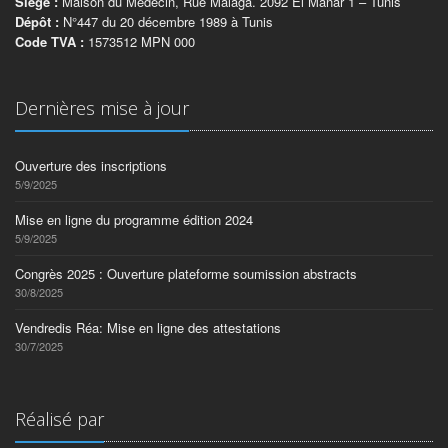
Siège :
Maison du Médecin, Rue Malaga. 2092 El Manar 1 – Tunis
Dépôt :
N°447 du 20 décembre 1989 à Tunis
Code TVA :
1573512 MPN 000
Dernières mise à jour
Ouverture des inscriptions
5/9/2025
Mise en ligne du programme édition 2024
5/9/2025
Congrès 2025 : Ouverture plateforme soumission abstracts
30/8/2025
Vendredis Réa: Mise en ligne des attestations
30/7/2025
Réalisé par