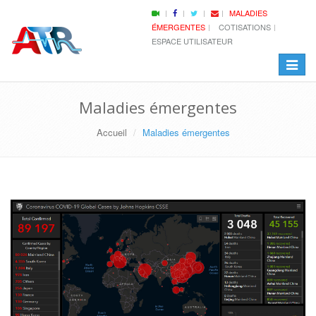
MALADIES
ÉMERGENTES
COTISATIONS
ESPACE UTILISATEUR
Change
la
navigat
Maladies émergentes
Accueil
Maladies émergentes